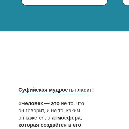
Суфийская мудрость гласит:
Graduate Awards
Работае
«Человек — это
не то, что
Церемония награждения
Конфере
он говорит, и не то, каким
победителей
Rabota.r
он кажется, а
атмосфера,
Сбер
которая создаётся в его