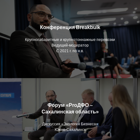
Конференция Breakbulk
Крупногабаритные и крупнотоннажные перевозки
Ведущий-модератор
С 2021 г. по н.в.
Форум «ProДФО –
Сахалинская область»
Дискуссия «Экология Бизнеса»
Южно-Сахалинск