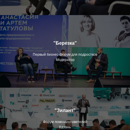
"Березка"
Первый бизнес-форум для подростков
Модератор
"Зилант"
Форум ломозаготовителей
Казань